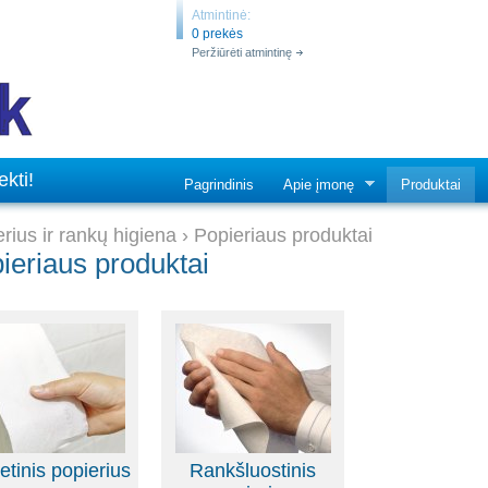
Atmintinė:
0 prekės
Peržiūrėti atmintinę
kti!
Pagrindinis
Apie įmonę
Produktai
rius ir rankų higiena
›
Popieriaus produktai
ieriaus produktai
etinis popierius
Rankšluostinis