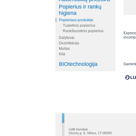
Popierius ir rankų
higiena
Popieriaus produktai
Tualetinis popierius
Rankšluostinis popierius
Express
incomp
Dalytuvai
Dezinfekcija
Muilas
Kita
BIOtechnologija
Gaminto
UAB Kemitek
Visorių g. 8, Vilnius, LT-08300