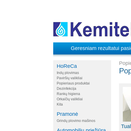
Geresniam rezultatui pasie
Popie
HoReCa
Pop
Indų plovimas
Paviršių valikliai
Popieriaus produktai
Dezinfekcija
Rankų higiena
Orkaičių valikliai
Kita
Pramonė
Grindų plovimo mašinos
Tual
Automobilių priežiūra