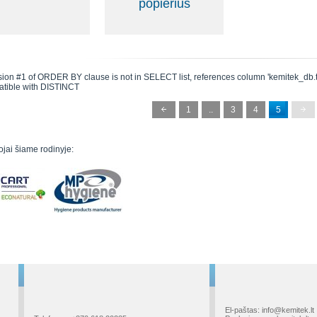
popierius
ion #1 of ORDER BY clause is not in SELECT list, references column 'kemitek_db.t3.
atible with DISTINCT
1
..
3
4
5
jai šiame rodinyje:
El-paštas: info@kemitek.lt