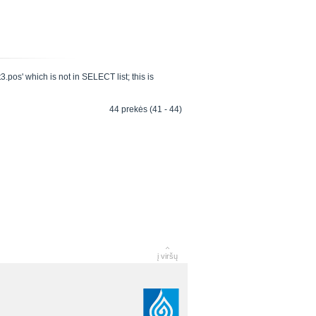
pos' which is not in SELECT list; this is
44 prekės (41 - 44)
į viršų