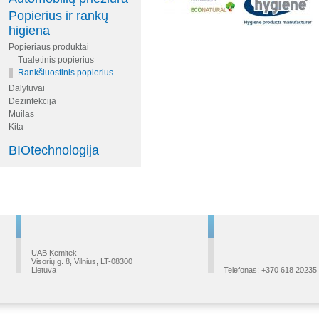
Popierius ir rankų
higiena
Popieriaus produktai
Tualetinis popierius
Rankšluostinis popierius
Dalytuvai
Dezinfekcija
Muilas
Kita
BIOtechnologija
UAB Kemitek
Visorių g. 8, Vilnius, LT-08300
Lietuva
Telefonas: +370 618 20235