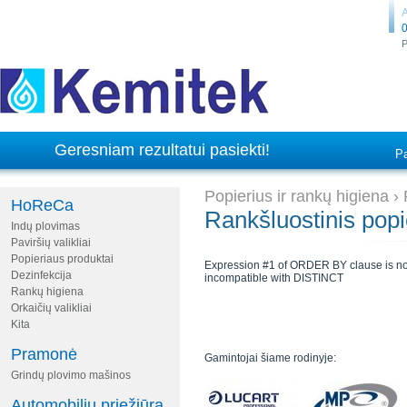
A
0
P
Geresniam rezultatui pasiekti!
Pa
Popierius ir rankų higiena
›
HoReCa
Rankšluostinis popi
Indų plovimas
Paviršių valikliai
Popieriaus produktai
Expression #1 of ORDER BY clause is not i
Dezinfekcija
incompatible with DISTINCT
Rankų higiena
Orkaičių valikliai
Kita
Pramonė
Gamintojai šiame rodinyje:
Grindų plovimo mašinos
Automobilių priežiūra