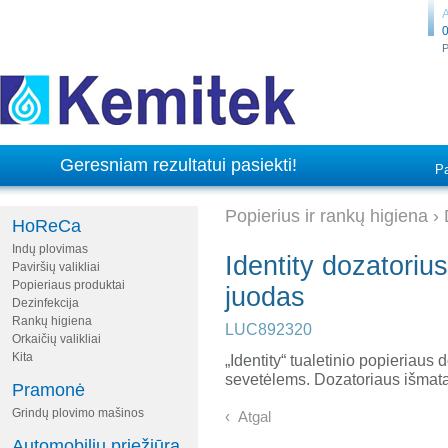
A
0
P
Geresniam rezultatui pasiekti!
Pa
Popierius ir rankų higiena
›
HoReCa
Indų plovimas
Identity dozatorius
Paviršių valikliai
Popieriaus produktai
juodas
Dezinfekcija
Rankų higiena
LUC892320
Orkaičių valikliai
Kita
„Identity“ tualetinio popieriaus 
sevetėlems. Dozatoriaus išmat
Pramonė
Grindų plovimo mašinos
‹ Atgal
Automobilių priežiūra