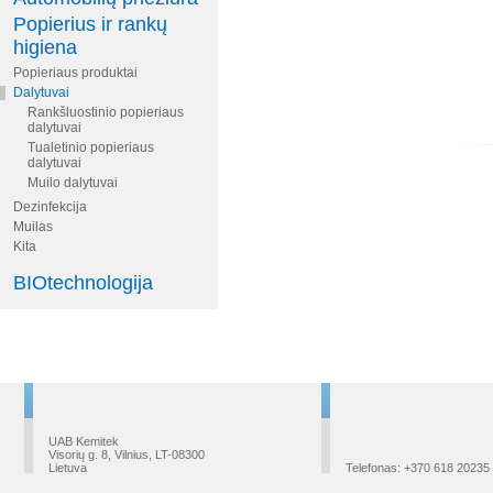
Popierius ir rankų
higiena
Popieriaus produktai
Dalytuvai
Rankšluostinio popieriaus
dalytuvai
Tualetinio popieriaus
dalytuvai
Muilo dalytuvai
Dezinfekcija
Muilas
Kita
BIOtechnologija
UAB Kemitek
Visorių g. 8, Vilnius, LT-08300
Lietuva
Telefonas: +370 618 20235