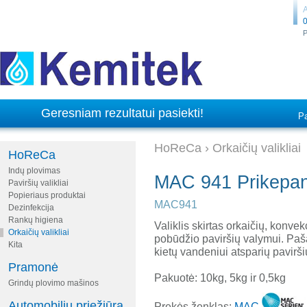
A
0
P
Geresniam rezultatui pasiekti!
Pa
HoReCa
›
Orkaičių valikliai
HoReCa
Indų plovimas
MAC 941 Prikepanči
Paviršių valikliai
Popieriaus produktai
MAC941
Dezinfekcija
Rankų higiena
Valiklis skirtas orkaičių, konvekc
Orkaičių valikliai
pobūdžio paviršių valymui. Paša
Kita
kietų vandeniui atsparių pavirši
Pramonė
Pakuotė: 10kg, 5kg ir 0,5kg
Grindų plovimo mašinos
Automobilių priežiūra
Prekės ženklas:
MAC