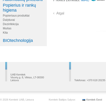
Popierius ir rankų
higiena
‹ Atgal
Popieriaus produktai
Dalytuvai
Dezinfekcija
Muilas
Kita
BIOtechnologija
UAB Kemitek
Visorių g. 8, Vilnius, LT-08300
Lietuva
Telefonas: +370 618 20235
© 2026 Kemitek UAB, Lietuva
Kemitek Baltijos šalyse:
Kemitek Eesti